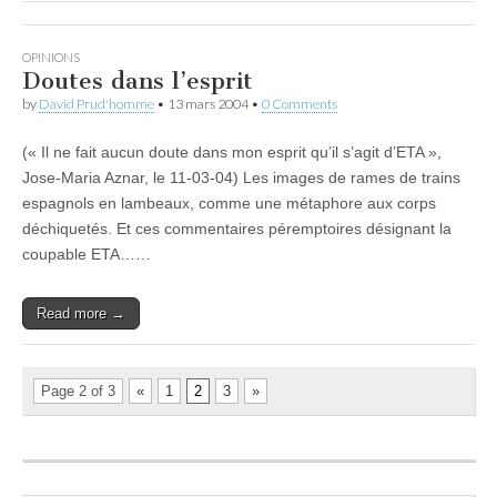
OPINIONS
Doutes dans l’esprit
by
David Prud'homme
•
13 mars 2004
•
0 Comments
(« Il ne fait aucun doute dans mon esprit qu’il s’agit d’ETA »,
Jose-Maria Aznar, le 11-03-04) Les images de rames de trains
espagnols en lambeaux, comme une métaphore aux corps
déchiquetés. Et ces commentaires péremptoires désignant la
coupable ETA……
Read more →
Page 2 of 3
«
1
2
3
»