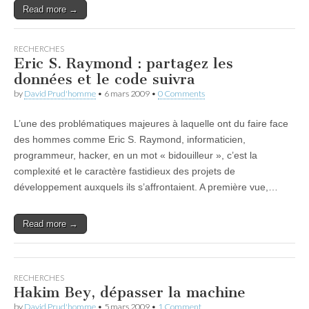
Read more →
RECHERCHES
Eric S. Raymond : partagez les
données et le code suivra
by
David Prud'homme
•
6 mars 2009
•
0 Comments
L’une des problématiques majeures à laquelle ont du faire face
des hommes comme Eric S. Raymond, informaticien,
programmeur, hacker, en un mot « bidouilleur », c’est la
complexité et le caractère fastidieux des projets de
développement auxquels ils s’affrontaient. A première vue,…
Read more →
RECHERCHES
Hakim Bey, dépasser la machine
by
David Prud'homme
•
5 mars 2009
•
1 Comment