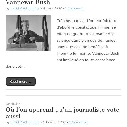
Vannevar Bush
by
David Prud'homme
•
4 mars 2009
•
1 Comment
Très beau texte. L’auteur fait tout
d’abord le constat que l’immense
effort de guerre a fait avancer la
science dans bien des domaines,
sans que cela ne bénéficie à
l’homme lui-même. Vannevar Bush
est impliqué en toute conscience
dans cet…
Read more →
OPINIONS
Où l’on apprend qu’un journaliste vote
aussi
by
David Prud'homme
•
18 février 2007
•
0 Comments